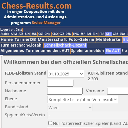
Logged on: Gast
Arabic
ARM
AZE
BIH
BUL
CAT
CHN
CRO
CZE
DEN
ENG
ESP
FAI
FIN
FRA
GER
GRE
INA
I
Home
TurnierDB
Meisterschaft
Foto-Galerie
Meldekartei
El
Turnierschach-Elozahl
Schnellschach-Elozahl
Allgemeines
Turnier anmelden: AUT
Spieler anmelden
Elo AUT
Elo
Willkommen bei den offiziellen Schnellscha
FIDE-Elolisten Stand
AUT-Elolisten Stand
2.303
Personennummer
Nachname
Vorname
Ebene
Bundesland
Spgem./Kreis/Verein
Nur "österreichische" Spieler (Land=A