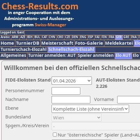
Logged on: Gast
Arabic
ARM
AZE
BIH
BUL
CAT
CHN
CRO
CZE
DEN
ENG
ESP
FAI
FIN
FRA
GER
GRE
INA
I
Home
TurnierDB
Meisterschaft
Foto-Galerie
Meldekartei
El
Turnierschach-Elozahl
Schnellschach-Elozahl
Allgemeines
Turnier anmelden: AUT
Spieler anmelden
Elo AUT
Elo
Willkommen bei den offiziellen Schnellscha
FIDE-Elolisten Stand
AUT-Elolisten Stand
2.226
Personennummer
Nachname
Vorname
Ebene
Bundesland
Spgem./Kreis/Verein
Nur "österreichische" Spieler (Land=A