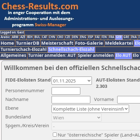
Logged on: Gast
Arabic
ARM
AZE
BIH
BUL
CAT
CHN
CRO
CZE
DEN
ENG
ESP
FAI
FIN
FRA
GER
GRE
INA
I
Home
TurnierDB
Meisterschaft
Foto-Galerie
Meldekartei
El
Turnierschach-Elozahl
Schnellschach-Elozahl
Allgemeines
Turnier anmelden: AUT
Spieler anmelden
Elo AUT
Elo
Willkommen bei den offiziellen Schnellscha
FIDE-Elolisten Stand
AUT-Elolisten Stand
2.303
Personennummer
Nachname
Vorname
Ebene
Bundesland
Spgem./Kreis/Verein
Nur "österreichische" Spieler (Land=A