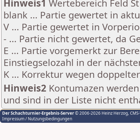
Hinweis1
Wertebereich Feld St 
blank ... Partie gewertet in akt
V ... Partie gewertet in Vorperi
- ... Partie nicht gewertet, da 
E ... Partie vorgemerkt zur Be
Einstiegselozahl in der nächst
K ... Korrektur wegen doppelt
Hinweis2
Kontumazen werden g
und sind in der Liste nicht enth
Der Schachturnier-Ergebnis-Server
© 2006-2026 Heinz Herzog
, CMS
Impressum / Nutzungsbedingungen