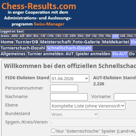
Logged on: Gast
Arabic
ARM
AZE
BIH
BUL
CAT
CHN
CRO
CZE
DEN
ENG
ESP
FAI
FIN
FRA
GER
GRE
INA
I
Home
TurnierDB
Meisterschaft
Foto-Galerie
Meldekartei
El
Turnierschach-Elozahl
Schnellschach-Elozahl
Allgemeines
Turnier anmelden: AUT
Spieler anmelden
Elo AUT
Elo
Willkommen bei den offiziellen Schnellscha
FIDE-Elolisten Stand
AUT-Elolisten Stand
2.226
Personennummer
Nachname
Vorname
Ebene
Bundesland
Spgem./Kreis/Verein
Nur "österreichische" Spieler (Land=A