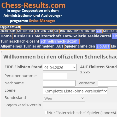
Logged on: Gast
Arabic
ARM
AZE
BIH
BUL
CAT
CHN
CRO
CZE
DEN
ENG
ESP
FAI
FIN
FRA
GER
GRE
INA
I
Home
TurnierDB
Meisterschaft
Foto-Galerie
Meldekartei
El
Turnierschach-Elozahl
Schnellschach-Elozahl
Allgemeines
Turnier anmelden: AUT
Spieler anmelden
Elo AUT
Elo
Willkommen bei den offiziellen Schnellscha
FIDE-Elolisten Stand
AUT-Elolisten Stand
2.226
Personennummer
Nachname
Vorname
Ebene
Bundesland
Spgem./Kreis/Verein
Nur "österreichische" Spieler (Land=A