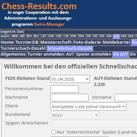
Logged on: Gast
Arabic
ARM
AZE
BIH
BUL
CAT
CHN
CRO
CZE
DEN
ENG
ESP
FAI
FIN
FRA
GER
GRE
INA
I
Home
TurnierDB
Meisterschaft
Foto-Galerie
Meldekartei
El
Turnierschach-Elozahl
Schnellschach-Elozahl
Allgemeines
Turnier anmelden: AUT
Spieler anmelden
Elo AUT
Elo
Willkommen bei den offiziellen Schnellscha
FIDE-Elolisten Stand
AUT-Elolisten Stand
2.226
Personennummer
Nachname
Vorname
Ebene
Bundesland
Spgem./Kreis/Verein
Nur "österreichische" Spieler (Land=A