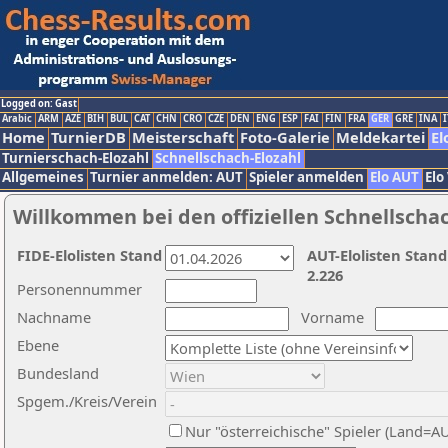
Logged on: Gast
Arabic
ARM
AZE
BIH
BUL
CAT
CHN
CRO
CZE
DEN
ENG
ESP
FAI
FIN
FRA
GER
GRE
INA
I
Home
TurnierDB
Meisterschaft
Foto-Galerie
Meldekartei
El
Turnierschach-Elozahl
Schnellschach-Elozahl
Allgemeines
Turnier anmelden: AUT
Spieler anmelden
Elo AUT
Elo
Willkommen bei den offiziellen Schnellscha
FIDE-Elolisten Stand
AUT-Elolisten Stand
2.226
Personennummer
Nachname
Vorname
Ebene
Bundesland
Spgem./Kreis/Verein
Nur "österreichische" Spieler (Land=A