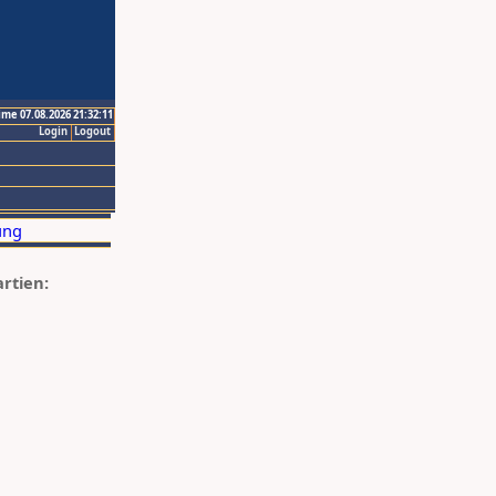
ime 07.08.2026 21:32:11
Login
Logout
artien: