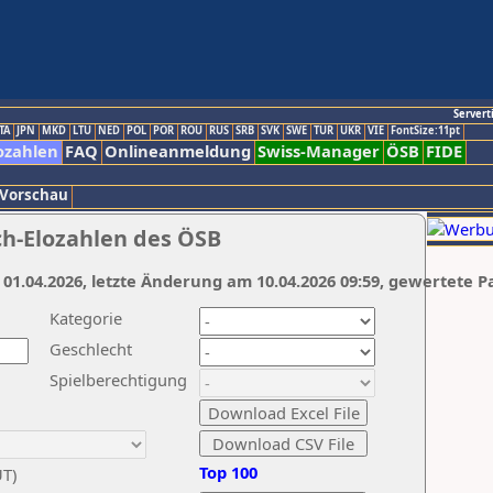
Servert
TA
JPN
MKD
LTU
NED
POL
POR
ROU
RUS
SRB
SVK
SWE
TUR
UKR
VIE
FontSize:11pt
ozahlen
FAQ
Onlineanmeldung
Swiss-Manager
ÖSB
FIDE
 Vorschau
ch-Elozahlen des ÖSB
 01.04.2026, letzte Änderung am 10.04.2026 09:59, gewertete P
Kategorie
Geschlecht
Spielberechtigung
Top 100
UT)