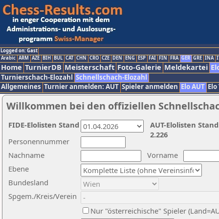
Logged on: Gast
Arabic
ARM
AZE
BIH
BUL
CAT
CHN
CRO
CZE
DEN
ENG
ESP
FAI
FIN
FRA
GER
GRE
INA
I
Home
TurnierDB
Meisterschaft
Foto-Galerie
Meldekartei
El
Turnierschach-Elozahl
Schnellschach-Elozahl
Allgemeines
Turnier anmelden: AUT
Spieler anmelden
Elo AUT
Elo
Willkommen bei den offiziellen Schnellscha
FIDE-Elolisten Stand
AUT-Elolisten Stand
2.226
Personennummer
Nachname
Vorname
Ebene
Bundesland
Spgem./Kreis/Verein
Nur "österreichische" Spieler (Land=A