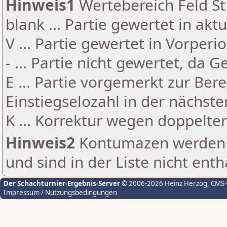
Hinweis1
Wertebereich Feld St 
blank ... Partie gewertet in akt
V ... Partie gewertet in Vorperi
- ... Partie nicht gewertet, da 
E ... Partie vorgemerkt zur Be
Einstiegselozahl in der nächst
K ... Korrektur wegen doppelt
Hinweis2
Kontumazen werden g
und sind in der Liste nicht enth
Der Schachturnier-Ergebnis-Server
© 2006-2026 Heinz Herzog
, CMS
Impressum / Nutzungsbedingungen