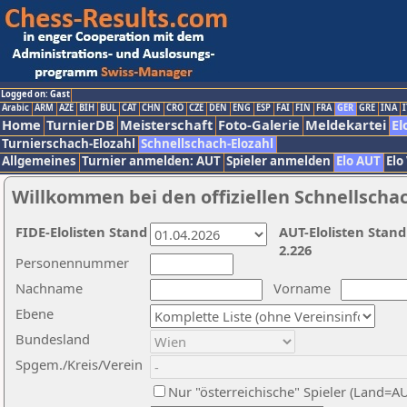
Logged on: Gast
Arabic
ARM
AZE
BIH
BUL
CAT
CHN
CRO
CZE
DEN
ENG
ESP
FAI
FIN
FRA
GER
GRE
INA
I
Home
TurnierDB
Meisterschaft
Foto-Galerie
Meldekartei
El
Turnierschach-Elozahl
Schnellschach-Elozahl
Allgemeines
Turnier anmelden: AUT
Spieler anmelden
Elo AUT
Elo
Willkommen bei den offiziellen Schnellscha
FIDE-Elolisten Stand
AUT-Elolisten Stand
2.226
Personennummer
Nachname
Vorname
Ebene
Bundesland
Spgem./Kreis/Verein
Nur "österreichische" Spieler (Land=A