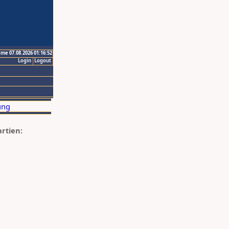
ime 07.08.2026 01:16:52
Login
Logout
artien: