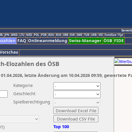
Servert
TA
JPN
MKD
LTU
NED
POL
POR
ROU
RUS
SRB
SVK
SWE
TUR
UKR
VIE
FontSize:11pt
ozahlen
FAQ
Onlineanmeldung
Swiss-Manager
ÖSB
FIDE
 Vorschau
ch-Elozahlen des ÖSB
 01.04.2026, letzte Änderung am 10.04.2026 09:59, gewertete P
Kategorie
Geschlecht
Spielberechtigung
Top 100
UT)