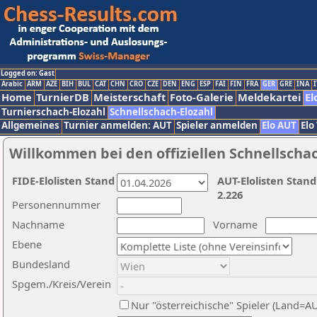
Logged on: Gast
Arabic
ARM
AZE
BIH
BUL
CAT
CHN
CRO
CZE
DEN
ENG
ESP
FAI
FIN
FRA
GER
GRE
INA
I
Home
TurnierDB
Meisterschaft
Foto-Galerie
Meldekartei
El
Turnierschach-Elozahl
Schnellschach-Elozahl
Allgemeines
Turnier anmelden: AUT
Spieler anmelden
Elo AUT
Elo
Willkommen bei den offiziellen Schnellscha
FIDE-Elolisten Stand
AUT-Elolisten Stand
2.226
Personennummer
Nachname
Vorname
Ebene
Bundesland
Spgem./Kreis/Verein
Nur "österreichische" Spieler (Land=A