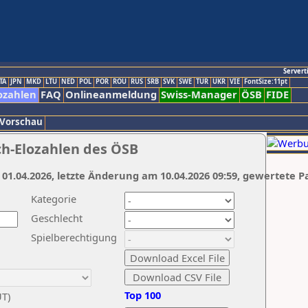
Servert
TA
JPN
MKD
LTU
NED
POL
POR
ROU
RUS
SRB
SVK
SWE
TUR
UKR
VIE
FontSize:11pt
ozahlen
FAQ
Onlineanmeldung
Swiss-Manager
ÖSB
FIDE
 Vorschau
ch-Elozahlen des ÖSB
 01.04.2026, letzte Änderung am 10.04.2026 09:59, gewertete P
Kategorie
Geschlecht
Spielberechtigung
Top 100
UT)