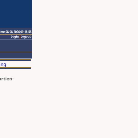
ime 08.08.2026 09:18:53
Login
Logout
artien: