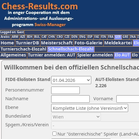
Logged on: Gast
Arabic
ARM
AZE
BIH
BUL
CAT
CHN
CRO
CZE
DEN
ENG
ESP
FAI
FIN
FRA
GER
GRE
INA
I
Home
TurnierDB
Meisterschaft
Foto-Galerie
Meldekartei
El
Turnierschach-Elozahl
Schnellschach-Elozahl
Allgemeines
Turnier anmelden: AUT
Spieler anmelden
Elo AUT
Elo
Willkommen bei den offiziellen Schnellscha
FIDE-Elolisten Stand
AUT-Elolisten Stand
2.226
Personennummer
Nachname
Vorname
Ebene
Bundesland
Spgem./Kreis/Verein
Nur "österreichische" Spieler (Land=A