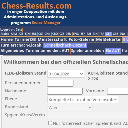
Logged on: Gast
Arabic
ARM
AZE
BIH
BUL
CAT
CHN
CRO
CZE
DEN
ENG
ESP
FAI
FIN
FRA
GER
GRE
INA
I
Home
TurnierDB
Meisterschaft
Foto-Galerie
Meldekartei
El
Turnierschach-Elozahl
Schnellschach-Elozahl
Allgemeines
Turnier anmelden: AUT
Spieler anmelden
Elo AUT
Elo
Willkommen bei den offiziellen Schnellscha
FIDE-Elolisten Stand
AUT-Elolisten Stand
2.226
Personennummer
Nachname
Vorname
Ebene
Bundesland
Spgem./Kreis/Verein
Nur "österreichische" Spieler (Land=A