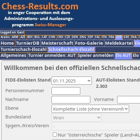
Logged on: Gast
Arabic
ARM
AZE
BIH
BUL
CAT
CHN
CRO
CZE
DEN
ENG
ESP
FAI
FIN
FRA
GER
GRE
INA
I
Home
TurnierDB
Meisterschaft
Foto-Galerie
Meldekartei
El
Turnierschach-Elozahl
Schnellschach-Elozahl
Allgemeines
Turnier anmelden: AUT
Spieler anmelden
Elo AUT
Elo
Willkommen bei den offiziellen Schnellscha
FIDE-Elolisten Stand
AUT-Elolisten Stand
2.303
Personennummer
Nachname
Vorname
Ebene
Bundesland
Spgem./Kreis/Verein
Nur "österreichische" Spieler (Land=A