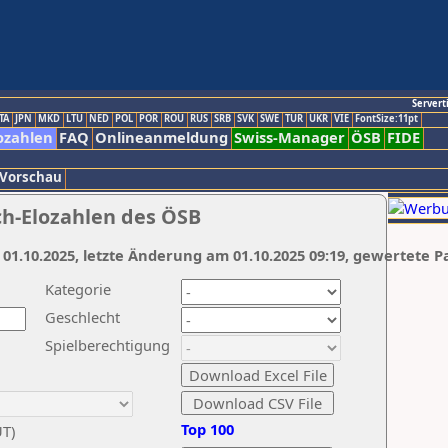
Servert
TA
JPN
MKD
LTU
NED
POL
POR
ROU
RUS
SRB
SVK
SWE
TUR
UKR
VIE
FontSize:11pt
ozahlen
FAQ
Onlineanmeldung
Swiss-Manager
ÖSB
FIDE
 Vorschau
ch-Elozahlen des ÖSB
 01.10.2025, letzte Änderung am 01.10.2025 09:19, gewertete P
Kategorie
Geschlecht
Spielberechtigung
Top 100
UT)