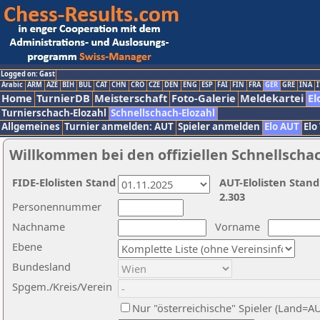
Logged on: Gast
Arabic
ARM
AZE
BIH
BUL
CAT
CHN
CRO
CZE
DEN
ENG
ESP
FAI
FIN
FRA
GER
GRE
INA
I
Home
TurnierDB
Meisterschaft
Foto-Galerie
Meldekartei
El
Turnierschach-Elozahl
Schnellschach-Elozahl
Allgemeines
Turnier anmelden: AUT
Spieler anmelden
Elo AUT
Elo
Willkommen bei den offiziellen Schnellscha
FIDE-Elolisten Stand
AUT-Elolisten Stand
2.303
Personennummer
Nachname
Vorname
Ebene
Bundesland
Spgem./Kreis/Verein
Nur "österreichische" Spieler (Land=A