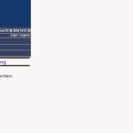
ime 07.08.2026 14:51:28
Login
Logout
artien: