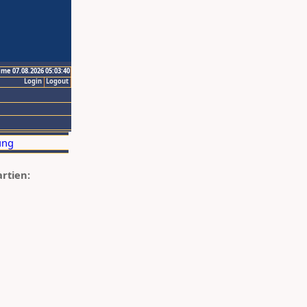
ime 07.08.2026 05:03:40
Login
Logout
artien: