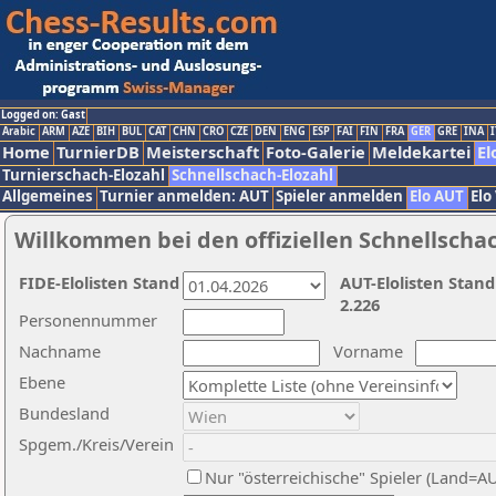
Logged on: Gast
Arabic
ARM
AZE
BIH
BUL
CAT
CHN
CRO
CZE
DEN
ENG
ESP
FAI
FIN
FRA
GER
GRE
INA
I
Home
TurnierDB
Meisterschaft
Foto-Galerie
Meldekartei
El
Turnierschach-Elozahl
Schnellschach-Elozahl
Allgemeines
Turnier anmelden: AUT
Spieler anmelden
Elo AUT
Elo
Willkommen bei den offiziellen Schnellscha
FIDE-Elolisten Stand
AUT-Elolisten Stand
2.226
Personennummer
Nachname
Vorname
Ebene
Bundesland
Spgem./Kreis/Verein
Nur "österreichische" Spieler (Land=A