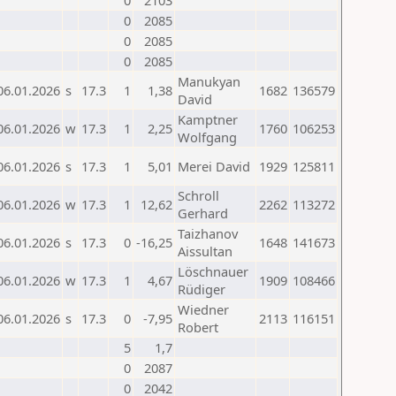
0
2103
0
2085
0
2085
0
2085
Manukyan
06.01.2026
s
17.3
1
1,38
1682
136579
David
Kamptner
06.01.2026
w
17.3
1
2,25
1760
106253
Wolfgang
06.01.2026
s
17.3
1
5,01
Merei David
1929
125811
Schroll
06.01.2026
w
17.3
1
12,62
2262
113272
Gerhard
Taizhanov
06.01.2026
s
17.3
0
-16,25
1648
141673
Aissultan
Löschnauer
06.01.2026
w
17.3
1
4,67
1909
108466
Rüdiger
Wiedner
06.01.2026
s
17.3
0
-7,95
2113
116151
Robert
5
1,7
0
2087
0
2042