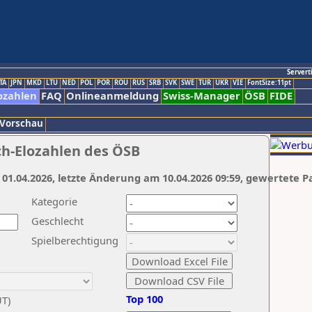
Servert
TA
JPN
MKD
LTU
NED
POL
POR
ROU
RUS
SRB
SVK
SWE
TUR
UKR
VIE
FontSize:11pt
ozahlen
FAQ
Onlineanmeldung
Swiss-Manager
ÖSB
FIDE
 Vorschau
ch-Elozahlen des ÖSB
 01.04.2026, letzte Änderung am 10.04.2026 09:59, gewertete P
Kategorie
Geschlecht
Spielberechtigung
Top 100
UT)