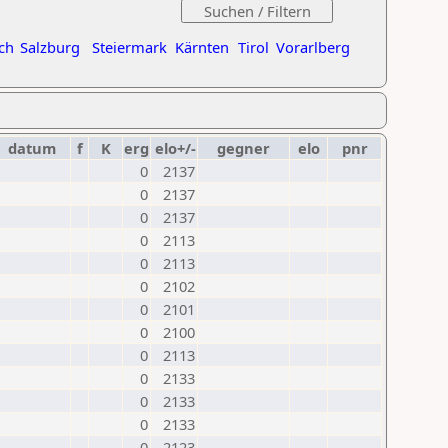
ch
Salzburg
Steiermark
Kärnten
Tirol
Vorarlberg
datum
f
K
erg
elo+/-
gegner
elo
pnr
0
2137
0
2137
0
2137
0
2113
0
2113
0
2102
0
2101
0
2100
0
2113
0
2133
0
2133
0
2133
0
2123