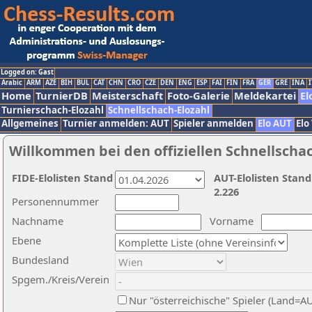
Logged on: Gast
Arabic
ARM
AZE
BIH
BUL
CAT
CHN
CRO
CZE
DEN
ENG
ESP
FAI
FIN
FRA
GER
GRE
INA
I
Home
TurnierDB
Meisterschaft
Foto-Galerie
Meldekartei
El
Turnierschach-Elozahl
Schnellschach-Elozahl
Allgemeines
Turnier anmelden: AUT
Spieler anmelden
Elo AUT
Elo
Willkommen bei den offiziellen Schnellscha
FIDE-Elolisten Stand
AUT-Elolisten Stand
2.226
Personennummer
Nachname
Vorname
Ebene
Bundesland
Spgem./Kreis/Verein
Nur "österreichische" Spieler (Land=A