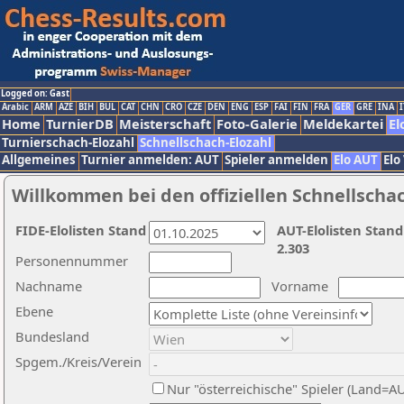
Logged on: Gast
Arabic
ARM
AZE
BIH
BUL
CAT
CHN
CRO
CZE
DEN
ENG
ESP
FAI
FIN
FRA
GER
GRE
INA
I
Home
TurnierDB
Meisterschaft
Foto-Galerie
Meldekartei
El
Turnierschach-Elozahl
Schnellschach-Elozahl
Allgemeines
Turnier anmelden: AUT
Spieler anmelden
Elo AUT
Elo
Willkommen bei den offiziellen Schnellscha
FIDE-Elolisten Stand
AUT-Elolisten Stand
2.303
Personennummer
Nachname
Vorname
Ebene
Bundesland
Spgem./Kreis/Verein
Nur "österreichische" Spieler (Land=A