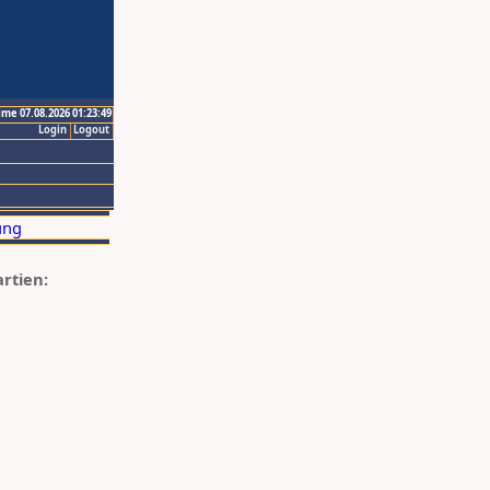
ime 07.08.2026 01:23:49
Login
Logout
artien: