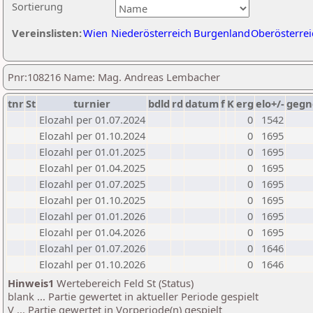
Sortierung
Vereinslisten:
Wien
Niederösterreich
Burgenland
Oberösterrei
Pnr:108216 Name: Mag. Andreas Lembacher
tnr
St
turnier
bdld
rd
datum
f
K
erg
elo+/-
gegn
Elozahl per 01.07.2024
0
1542
Elozahl per 01.10.2024
0
1695
Elozahl per 01.01.2025
0
1695
Elozahl per 01.04.2025
0
1695
Elozahl per 01.07.2025
0
1695
Elozahl per 01.10.2025
0
1695
Elozahl per 01.01.2026
0
1695
Elozahl per 01.04.2026
0
1695
Elozahl per 01.07.2026
0
1646
Elozahl per 01.10.2026
0
1646
Hinweis1
Wertebereich Feld St (Status)
blank ... Partie gewertet in aktueller Periode gespielt
V ... Partie gewertet in Vorperiode(n) gespielt