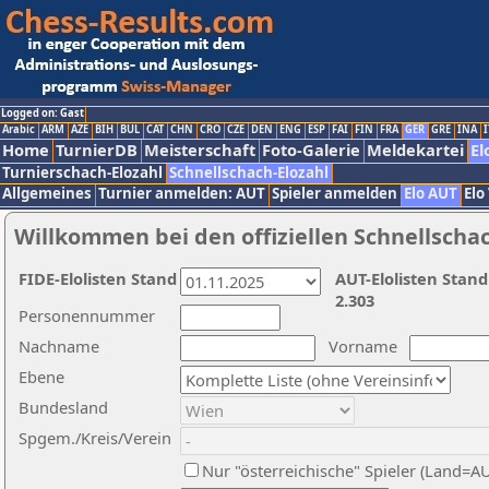
Logged on: Gast
Arabic
ARM
AZE
BIH
BUL
CAT
CHN
CRO
CZE
DEN
ENG
ESP
FAI
FIN
FRA
GER
GRE
INA
I
Home
TurnierDB
Meisterschaft
Foto-Galerie
Meldekartei
El
Turnierschach-Elozahl
Schnellschach-Elozahl
Allgemeines
Turnier anmelden: AUT
Spieler anmelden
Elo AUT
Elo
Willkommen bei den offiziellen Schnellscha
FIDE-Elolisten Stand
AUT-Elolisten Stand
2.303
Personennummer
Nachname
Vorname
Ebene
Bundesland
Spgem./Kreis/Verein
Nur "österreichische" Spieler (Land=A