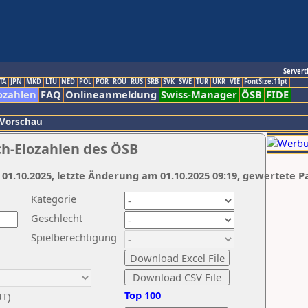
Servert
TA
JPN
MKD
LTU
NED
POL
POR
ROU
RUS
SRB
SVK
SWE
TUR
UKR
VIE
FontSize:11pt
ozahlen
FAQ
Onlineanmeldung
Swiss-Manager
ÖSB
FIDE
 Vorschau
ch-Elozahlen des ÖSB
 01.10.2025, letzte Änderung am 01.10.2025 09:19, gewertete P
Kategorie
Geschlecht
Spielberechtigung
Top 100
UT)