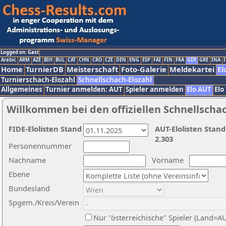
Logged on: Gast
Arabic
ARM
AZE
BIH
BUL
CAT
CHN
CRO
CZE
DEN
ENG
ESP
FAI
FIN
FRA
GER
GRE
INA
I
Home
TurnierDB
Meisterschaft
Foto-Galerie
Meldekartei
El
Turnierschach-Elozahl
Schnellschach-Elozahl
Allgemeines
Turnier anmelden: AUT
Spieler anmelden
Elo AUT
Elo
Willkommen bei den offiziellen Schnellscha
FIDE-Elolisten Stand
AUT-Elolisten Stand
2.303
Personennummer
Nachname
Vorname
Ebene
Bundesland
Spgem./Kreis/Verein
Nur "österreichische" Spieler (Land=A