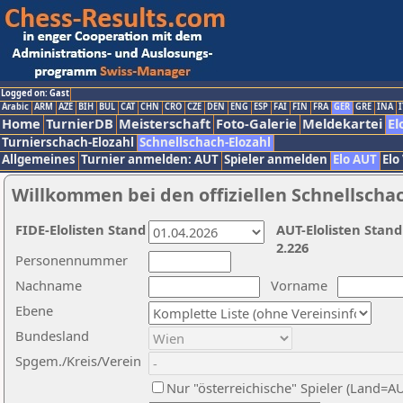
Logged on: Gast
Arabic
ARM
AZE
BIH
BUL
CAT
CHN
CRO
CZE
DEN
ENG
ESP
FAI
FIN
FRA
GER
GRE
INA
I
Home
TurnierDB
Meisterschaft
Foto-Galerie
Meldekartei
El
Turnierschach-Elozahl
Schnellschach-Elozahl
Allgemeines
Turnier anmelden: AUT
Spieler anmelden
Elo AUT
Elo
Willkommen bei den offiziellen Schnellscha
FIDE-Elolisten Stand
AUT-Elolisten Stand
2.226
Personennummer
Nachname
Vorname
Ebene
Bundesland
Spgem./Kreis/Verein
Nur "österreichische" Spieler (Land=A