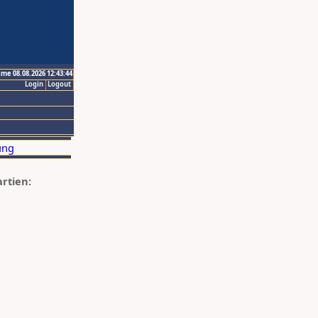
ime 08.08.2026 12:43:44
Login
Logout
artien: