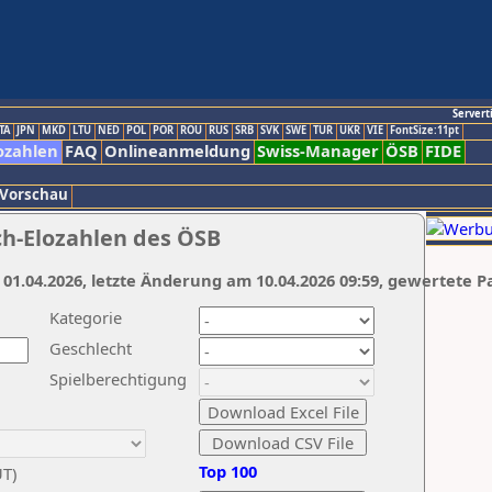
Servert
TA
JPN
MKD
LTU
NED
POL
POR
ROU
RUS
SRB
SVK
SWE
TUR
UKR
VIE
FontSize:11pt
ozahlen
FAQ
Onlineanmeldung
Swiss-Manager
ÖSB
FIDE
 Vorschau
ch-Elozahlen des ÖSB
 01.04.2026, letzte Änderung am 10.04.2026 09:59, gewertete P
Kategorie
Geschlecht
Spielberechtigung
Top 100
UT)