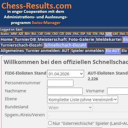
Logged on: Gast
Arabic
ARM
AZE
BIH
BUL
CAT
CHN
CRO
CZE
DEN
ENG
ESP
FAI
FIN
FRA
GER
GRE
INA
I
Home
TurnierDB
Meisterschaft
Foto-Galerie
Meldekartei
El
Turnierschach-Elozahl
Schnellschach-Elozahl
Allgemeines
Turnier anmelden: AUT
Spieler anmelden
Elo AUT
Elo
Willkommen bei den offiziellen Schnellscha
FIDE-Elolisten Stand
AUT-Elolisten Stand
2.226
Personennummer
Nachname
Vorname
Ebene
Bundesland
Spgem./Kreis/Verein
Nur "österreichische" Spieler (Land=A