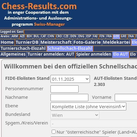
Logged on: Gast
Arabic
ARM
AZE
BIH
BUL
CAT
CHN
CRO
CZE
DEN
ENG
ESP
FAI
FIN
FRA
GER
GRE
INA
I
Home
TurnierDB
Meisterschaft
Foto-Galerie
Meldekartei
El
Turnierschach-Elozahl
Schnellschach-Elozahl
Allgemeines
Turnier anmelden: AUT
Spieler anmelden
Elo AUT
Elo
Willkommen bei den offiziellen Schnellscha
FIDE-Elolisten Stand
AUT-Elolisten Stand
2.303
Personennummer
Nachname
Vorname
Ebene
Bundesland
Spgem./Kreis/Verein
Nur "österreichische" Spieler (Land=A