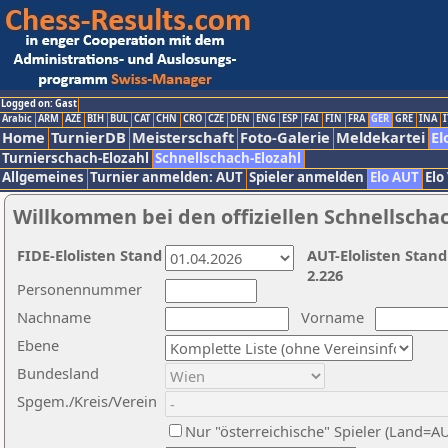
Logged on: Gast
Arabic
ARM
AZE
BIH
BUL
CAT
CHN
CRO
CZE
DEN
ENG
ESP
FAI
FIN
FRA
GER
GRE
INA
I
Home
TurnierDB
Meisterschaft
Foto-Galerie
Meldekartei
El
Turnierschach-Elozahl
Schnellschach-Elozahl
Allgemeines
Turnier anmelden: AUT
Spieler anmelden
Elo AUT
Elo
Willkommen bei den offiziellen Schnellscha
FIDE-Elolisten Stand
AUT-Elolisten Stand
2.226
Personennummer
Nachname
Vorname
Ebene
Bundesland
Spgem./Kreis/Verein
Nur "österreichische" Spieler (Land=A