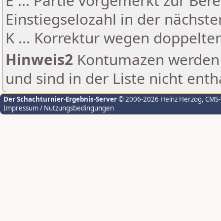
E ... Partie vorgemerkt zur Be
Einstiegselozahl in der nächst
K ... Korrektur wegen doppelt
Hinweis2
Kontumazen werden g
und sind in der Liste nicht enth
Der Schachturnier-Ergebnis-Server
© 2006-2026 Heinz Herzog
, CMS
Impressum / Nutzungsbedingungen