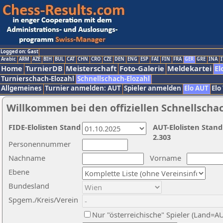
Logged on: Gast
Arabic
ARM
AZE
BIH
BUL
CAT
CHN
CRO
CZE
DEN
ENG
ESP
FAI
FIN
FRA
GER
GRE
INA
I
Home
TurnierDB
Meisterschaft
Foto-Galerie
Meldekartei
El
Turnierschach-Elozahl
Schnellschach-Elozahl
Allgemeines
Turnier anmelden: AUT
Spieler anmelden
Elo AUT
Elo
Willkommen bei den offiziellen Schnellscha
FIDE-Elolisten Stand
AUT-Elolisten Stand
2.303
Personennummer
Nachname
Vorname
Ebene
Bundesland
Spgem./Kreis/Verein
Nur "österreichische" Spieler (Land=A