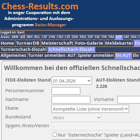
Logged on: Gast
Arabic
ARM
AZE
BIH
BUL
CAT
CHN
CRO
CZE
DEN
ENG
ESP
FAI
FIN
FRA
GER
GRE
INA
I
Home
TurnierDB
Meisterschaft
Foto-Galerie
Meldekartei
El
Turnierschach-Elozahl
Schnellschach-Elozahl
Allgemeines
Turnier anmelden: AUT
Spieler anmelden
Elo AUT
Elo
Willkommen bei den offiziellen Schnellscha
FIDE-Elolisten Stand
AUT-Elolisten Stand
2.226
Personennummer
Nachname
Vorname
Ebene
Bundesland
Spgem./Kreis/Verein
Nur "österreichische" Spieler (Land=A