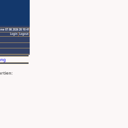
ime 07.08.2026 20:10:41
Login
Logout
artien: