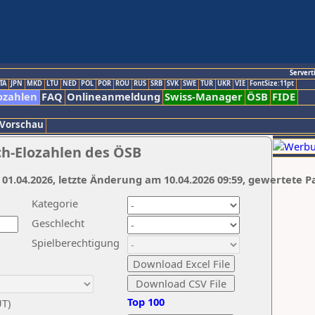
Servert
TA
JPN
MKD
LTU
NED
POL
POR
ROU
RUS
SRB
SVK
SWE
TUR
UKR
VIE
FontSize:11pt
ozahlen
FAQ
Onlineanmeldung
Swiss-Manager
ÖSB
FIDE
 Vorschau
ch-Elozahlen des ÖSB
 01.04.2026, letzte Änderung am 10.04.2026 09:59, gewertete P
Kategorie
Geschlecht
Spielberechtigung
Top 100
UT)