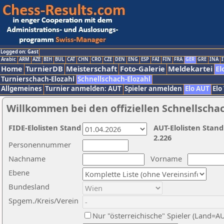
Logged on: Gast
Arabic
ARM
AZE
BIH
BUL
CAT
CHN
CRO
CZE
DEN
ENG
ESP
FAI
FIN
FRA
GER
GRE
INA
I
Home
TurnierDB
Meisterschaft
Foto-Galerie
Meldekartei
El
Turnierschach-Elozahl
Schnellschach-Elozahl
Allgemeines
Turnier anmelden: AUT
Spieler anmelden
Elo AUT
Elo
Willkommen bei den offiziellen Schnellscha
FIDE-Elolisten Stand
AUT-Elolisten Stand
2.226
Personennummer
Nachname
Vorname
Ebene
Bundesland
Spgem./Kreis/Verein
Nur "österreichische" Spieler (Land=A