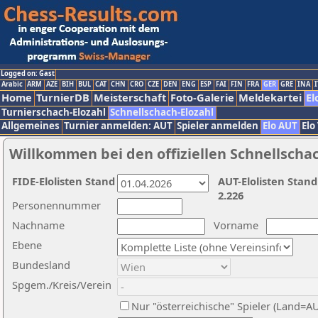
Logged on: Gast
Arabic
ARM
AZE
BIH
BUL
CAT
CHN
CRO
CZE
DEN
ENG
ESP
FAI
FIN
FRA
GER
GRE
INA
I
Home
TurnierDB
Meisterschaft
Foto-Galerie
Meldekartei
El
Turnierschach-Elozahl
Schnellschach-Elozahl
Allgemeines
Turnier anmelden: AUT
Spieler anmelden
Elo AUT
Elo
Willkommen bei den offiziellen Schnellscha
FIDE-Elolisten Stand
AUT-Elolisten Stand
2.226
Personennummer
Nachname
Vorname
Ebene
Bundesland
Spgem./Kreis/Verein
Nur "österreichische" Spieler (Land=A