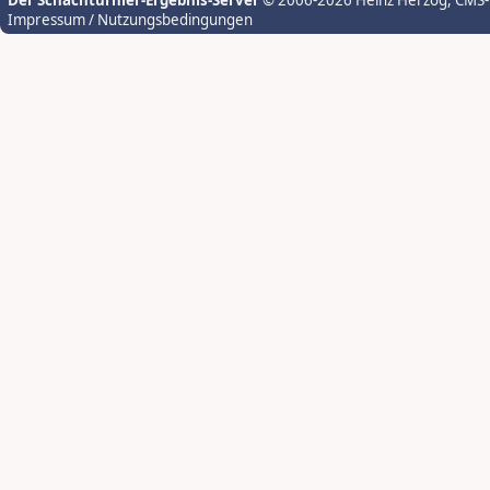
Der Schachturnier-Ergebnis-Server
© 2006-2026 Heinz Herzog
, CMS
Impressum / Nutzungsbedingungen