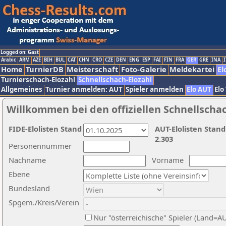
Logged on: Gast
Arabic
ARM
AZE
BIH
BUL
CAT
CHN
CRO
CZE
DEN
ENG
ESP
FAI
FIN
FRA
GER
GRE
INA
I
Home
TurnierDB
Meisterschaft
Foto-Galerie
Meldekartei
El
Turnierschach-Elozahl
Schnellschach-Elozahl
Allgemeines
Turnier anmelden: AUT
Spieler anmelden
Elo AUT
Elo
Willkommen bei den offiziellen Schnellscha
FIDE-Elolisten Stand
AUT-Elolisten Stand
2.303
Personennummer
Nachname
Vorname
Ebene
Bundesland
Spgem./Kreis/Verein
Nur "österreichische" Spieler (Land=A