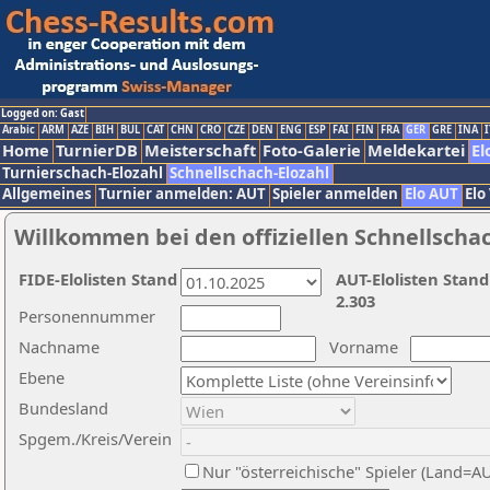
Logged on: Gast
Arabic
ARM
AZE
BIH
BUL
CAT
CHN
CRO
CZE
DEN
ENG
ESP
FAI
FIN
FRA
GER
GRE
INA
I
Home
TurnierDB
Meisterschaft
Foto-Galerie
Meldekartei
El
Turnierschach-Elozahl
Schnellschach-Elozahl
Allgemeines
Turnier anmelden: AUT
Spieler anmelden
Elo AUT
Elo
Willkommen bei den offiziellen Schnellscha
FIDE-Elolisten Stand
AUT-Elolisten Stand
2.303
Personennummer
Nachname
Vorname
Ebene
Bundesland
Spgem./Kreis/Verein
Nur "österreichische" Spieler (Land=A