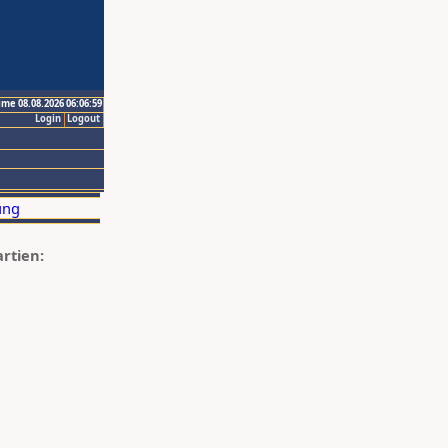
ime 08.08.2026 06:06:59
Login
Logout
artien: