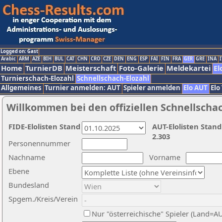
Logged on: Gast
Arabic
ARM
AZE
BIH
BUL
CAT
CHN
CRO
CZE
DEN
ENG
ESP
FAI
FIN
FRA
GER
GRE
INA
I
Home
TurnierDB
Meisterschaft
Foto-Galerie
Meldekartei
El
Turnierschach-Elozahl
Schnellschach-Elozahl
Allgemeines
Turnier anmelden: AUT
Spieler anmelden
Elo AUT
Elo
Willkommen bei den offiziellen Schnellscha
FIDE-Elolisten Stand
AUT-Elolisten Stand
2.303
Personennummer
Nachname
Vorname
Ebene
Bundesland
Spgem./Kreis/Verein
Nur "österreichische" Spieler (Land=A