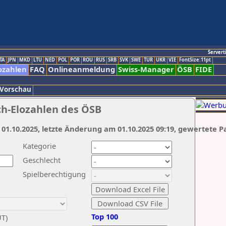
Servert
TA
JPN
MKD
LTU
NED
POL
POR
ROU
RUS
SRB
SVK
SWE
TUR
UKR
VIE
FontSize:11pt
ozahlen
FAQ
Onlineanmeldung
Swiss-Manager
ÖSB
FIDE
 Vorschau
ch-Elozahlen des ÖSB
 01.10.2025, letzte Änderung am 01.10.2025 09:19, gewertete P
Kategorie
Geschlecht
Spielberechtigung
Top 100
UT)