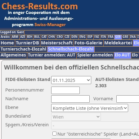
Logged on: Gast
Arabic
ARM
AZE
BIH
BUL
CAT
CHN
CRO
CZE
DEN
ENG
ESP
FAI
FIN
FRA
GER
GRE
INA
I
Home
TurnierDB
Meisterschaft
Foto-Galerie
Meldekartei
El
Turnierschach-Elozahl
Schnellschach-Elozahl
Allgemeines
Turnier anmelden: AUT
Spieler anmelden
Elo AUT
Elo
Willkommen bei den offiziellen Schnellscha
FIDE-Elolisten Stand
AUT-Elolisten Stand
2.303
Personennummer
Nachname
Vorname
Ebene
Bundesland
Spgem./Kreis/Verein
Nur "österreichische" Spieler (Land=A