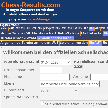
Logged on: Gast
Arabic
ARM
AZE
BIH
BUL
CAT
CHN
CRO
CZE
DEN
ENG
ESP
FAI
FIN
FRA
GER
GRE
INA
I
Home
TurnierDB
Meisterschaft
Foto-Galerie
Meldekartei
El
Turnierschach-Elozahl
Schnellschach-Elozahl
Allgemeines
Turnier anmelden: AUT
Spieler anmelden
Elo AUT
Elo
Willkommen bei den offiziellen Schnellscha
FIDE-Elolisten Stand
AUT-Elolisten Stand
2.226
Personennummer
Nachname
Vorname
Ebene
Bundesland
Spgem./Kreis/Verein
Nur "österreichische" Spieler (Land=A