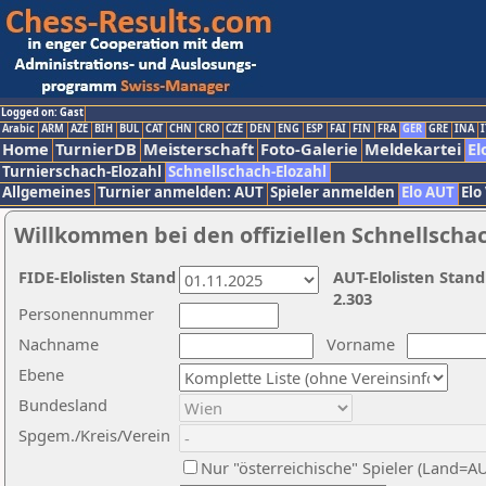
Logged on: Gast
Arabic
ARM
AZE
BIH
BUL
CAT
CHN
CRO
CZE
DEN
ENG
ESP
FAI
FIN
FRA
GER
GRE
INA
I
Home
TurnierDB
Meisterschaft
Foto-Galerie
Meldekartei
El
Turnierschach-Elozahl
Schnellschach-Elozahl
Allgemeines
Turnier anmelden: AUT
Spieler anmelden
Elo AUT
Elo
Willkommen bei den offiziellen Schnellscha
FIDE-Elolisten Stand
AUT-Elolisten Stand
2.303
Personennummer
Nachname
Vorname
Ebene
Bundesland
Spgem./Kreis/Verein
Nur "österreichische" Spieler (Land=A