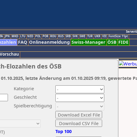
Servert
TA
JPN
MKD
LTU
NED
POL
POR
ROU
RUS
SRB
SVK
SWE
TUR
UKR
VIE
FontSize:11pt
ozahlen
FAQ
Onlineanmeldung
Swiss-Manager
ÖSB
FIDE
 Vorschau
ch-Elozahlen des ÖSB
 01.10.2025, letzte Änderung am 01.10.2025 09:19, gewertete P
Kategorie
Geschlecht
Spielberechtigung
Top 100
UT)