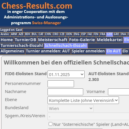
Logged on: Gast
Arabic
ARM
AZE
BIH
BUL
CAT
CHN
CRO
CZE
DEN
ENG
ESP
FAI
FIN
FRA
GER
GRE
INA
I
Home
TurnierDB
Meisterschaft
Foto-Galerie
Meldekartei
El
Turnierschach-Elozahl
Schnellschach-Elozahl
Allgemeines
Turnier anmelden: AUT
Spieler anmelden
Elo AUT
Elo
Willkommen bei den offiziellen Schnellscha
FIDE-Elolisten Stand
AUT-Elolisten Stand
2.303
Personennummer
Nachname
Vorname
Ebene
Bundesland
Spgem./Kreis/Verein
Nur "österreichische" Spieler (Land=A