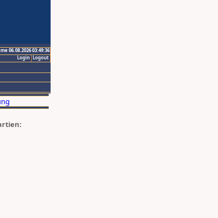
ime 06.08.2026 03:49:36
Login
Logout
artien: