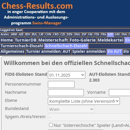
Logged on: Gast
Arabic
ARM
AZE
BIH
BUL
CAT
CHN
CRO
CZE
DEN
ENG
ESP
FAI
FIN
FRA
GER
GRE
INA
I
Home
TurnierDB
Meisterschaft
Foto-Galerie
Meldekartei
El
Turnierschach-Elozahl
Schnellschach-Elozahl
Allgemeines
Turnier anmelden: AUT
Spieler anmelden
Elo AUT
Elo
Willkommen bei den offiziellen Schnellscha
FIDE-Elolisten Stand
AUT-Elolisten Stand
2.303
Personennummer
Nachname
Vorname
Ebene
Bundesland
Spgem./Kreis/Verein
Nur "österreichische" Spieler (Land=A