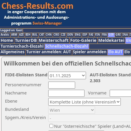
Logged on: Gast
Arabic
ARM
AZE
BIH
BUL
CAT
CHN
CRO
CZE
DEN
ENG
ESP
FAI
FIN
FRA
GER
GRE
INA
I
Home
TurnierDB
Meisterschaft
Foto-Galerie
Meldekartei
El
Turnierschach-Elozahl
Schnellschach-Elozahl
Allgemeines
Turnier anmelden: AUT
Spieler anmelden
Elo AUT
Elo
Willkommen bei den offiziellen Schnellscha
FIDE-Elolisten Stand
AUT-Elolisten Stand
2.303
Personennummer
Nachname
Vorname
Ebene
Bundesland
Spgem./Kreis/Verein
Nur "österreichische" Spieler (Land=A