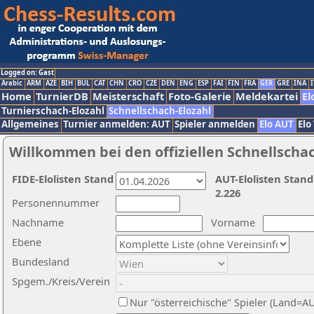
Logged on: Gast
Arabic
ARM
AZE
BIH
BUL
CAT
CHN
CRO
CZE
DEN
ENG
ESP
FAI
FIN
FRA
GER
GRE
INA
I
Home
TurnierDB
Meisterschaft
Foto-Galerie
Meldekartei
El
Turnierschach-Elozahl
Schnellschach-Elozahl
Allgemeines
Turnier anmelden: AUT
Spieler anmelden
Elo AUT
Elo
Willkommen bei den offiziellen Schnellscha
FIDE-Elolisten Stand
AUT-Elolisten Stand
2.226
Personennummer
Nachname
Vorname
Ebene
Bundesland
Spgem./Kreis/Verein
Nur "österreichische" Spieler (Land=A