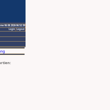
ime 06.08.2026 06:52:39
Login
Logout
artien: