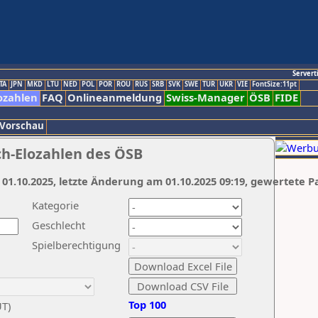
Servert
TA
JPN
MKD
LTU
NED
POL
POR
ROU
RUS
SRB
SVK
SWE
TUR
UKR
VIE
FontSize:11pt
ozahlen
FAQ
Onlineanmeldung
Swiss-Manager
ÖSB
FIDE
 Vorschau
ch-Elozahlen des ÖSB
 01.10.2025, letzte Änderung am 01.10.2025 09:19, gewertete P
Kategorie
Geschlecht
Spielberechtigung
Top 100
UT)