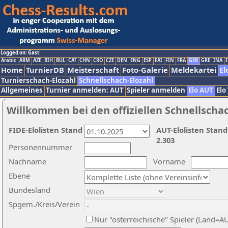
Logged on: Gast
Arabic
ARM
AZE
BIH
BUL
CAT
CHN
CRO
CZE
DEN
ENG
ESP
FAI
FIN
FRA
GER
GRE
INA
I
Home
TurnierDB
Meisterschaft
Foto-Galerie
Meldekartei
El
Turnierschach-Elozahl
Schnellschach-Elozahl
Allgemeines
Turnier anmelden: AUT
Spieler anmelden
Elo AUT
Elo
Willkommen bei den offiziellen Schnellscha
FIDE-Elolisten Stand
AUT-Elolisten Stand
2.303
Personennummer
Nachname
Vorname
Ebene
Bundesland
Spgem./Kreis/Verein
Nur "österreichische" Spieler (Land=A