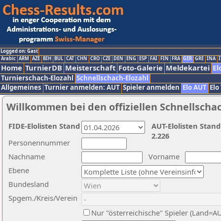
Logged on: Gast
Arabic
ARM
AZE
BIH
BUL
CAT
CHN
CRO
CZE
DEN
ENG
ESP
FAI
FIN
FRA
GER
GRE
INA
I
Home
TurnierDB
Meisterschaft
Foto-Galerie
Meldekartei
El
Turnierschach-Elozahl
Schnellschach-Elozahl
Allgemeines
Turnier anmelden: AUT
Spieler anmelden
Elo AUT
Elo
Willkommen bei den offiziellen Schnellscha
FIDE-Elolisten Stand
AUT-Elolisten Stand
2.226
Personennummer
Nachname
Vorname
Ebene
Bundesland
Spgem./Kreis/Verein
Nur "österreichische" Spieler (Land=A