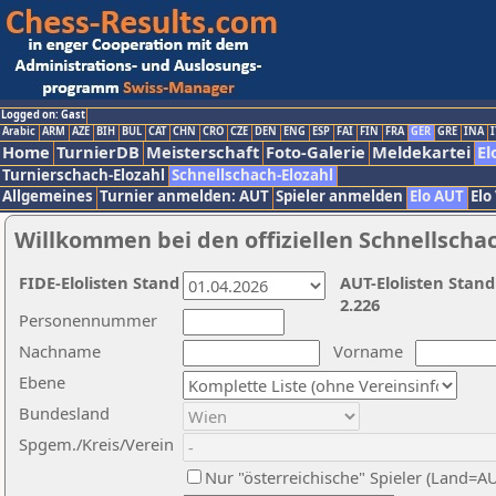
Logged on: Gast
Arabic
ARM
AZE
BIH
BUL
CAT
CHN
CRO
CZE
DEN
ENG
ESP
FAI
FIN
FRA
GER
GRE
INA
I
Home
TurnierDB
Meisterschaft
Foto-Galerie
Meldekartei
El
Turnierschach-Elozahl
Schnellschach-Elozahl
Allgemeines
Turnier anmelden: AUT
Spieler anmelden
Elo AUT
Elo
Willkommen bei den offiziellen Schnellscha
FIDE-Elolisten Stand
AUT-Elolisten Stand
2.226
Personennummer
Nachname
Vorname
Ebene
Bundesland
Spgem./Kreis/Verein
Nur "österreichische" Spieler (Land=A