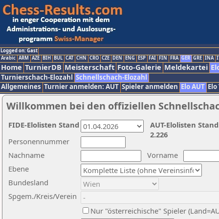
Logged on: Gast
Arabic
ARM
AZE
BIH
BUL
CAT
CHN
CRO
CZE
DEN
ENG
ESP
FAI
FIN
FRA
GER
GRE
INA
I
Home
TurnierDB
Meisterschaft
Foto-Galerie
Meldekartei
El
Turnierschach-Elozahl
Schnellschach-Elozahl
Allgemeines
Turnier anmelden: AUT
Spieler anmelden
Elo AUT
Elo
Willkommen bei den offiziellen Schnellscha
FIDE-Elolisten Stand
AUT-Elolisten Stand
2.226
Personennummer
Nachname
Vorname
Ebene
Bundesland
Spgem./Kreis/Verein
Nur "österreichische" Spieler (Land=A