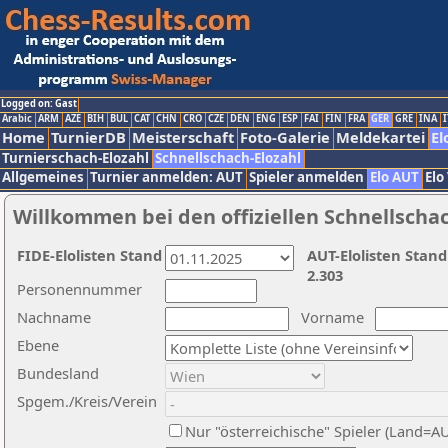
Logged on: Gast
Arabic
ARM
AZE
BIH
BUL
CAT
CHN
CRO
CZE
DEN
ENG
ESP
FAI
FIN
FRA
GER
GRE
INA
I
Home
TurnierDB
Meisterschaft
Foto-Galerie
Meldekartei
El
Turnierschach-Elozahl
Schnellschach-Elozahl
Allgemeines
Turnier anmelden: AUT
Spieler anmelden
Elo AUT
Elo
Willkommen bei den offiziellen Schnellscha
FIDE-Elolisten Stand
AUT-Elolisten Stand
2.303
Personennummer
Nachname
Vorname
Ebene
Bundesland
Spgem./Kreis/Verein
Nur "österreichische" Spieler (Land=A