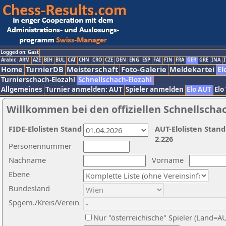
Logged on: Gast
Arabic
ARM
AZE
BIH
BUL
CAT
CHN
CRO
CZE
DEN
ENG
ESP
FAI
FIN
FRA
GER
GRE
INA
I
Home
TurnierDB
Meisterschaft
Foto-Galerie
Meldekartei
El
Turnierschach-Elozahl
Schnellschach-Elozahl
Allgemeines
Turnier anmelden: AUT
Spieler anmelden
Elo AUT
Elo
Willkommen bei den offiziellen Schnellscha
FIDE-Elolisten Stand
AUT-Elolisten Stand
2.226
Personennummer
Nachname
Vorname
Ebene
Bundesland
Spgem./Kreis/Verein
Nur "österreichische" Spieler (Land=A