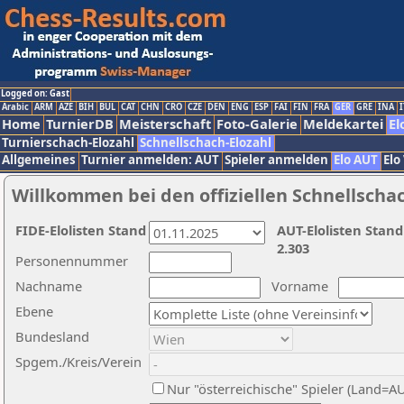
Logged on: Gast
Arabic
ARM
AZE
BIH
BUL
CAT
CHN
CRO
CZE
DEN
ENG
ESP
FAI
FIN
FRA
GER
GRE
INA
I
Home
TurnierDB
Meisterschaft
Foto-Galerie
Meldekartei
El
Turnierschach-Elozahl
Schnellschach-Elozahl
Allgemeines
Turnier anmelden: AUT
Spieler anmelden
Elo AUT
Elo
Willkommen bei den offiziellen Schnellscha
FIDE-Elolisten Stand
AUT-Elolisten Stand
2.303
Personennummer
Nachname
Vorname
Ebene
Bundesland
Spgem./Kreis/Verein
Nur "österreichische" Spieler (Land=A