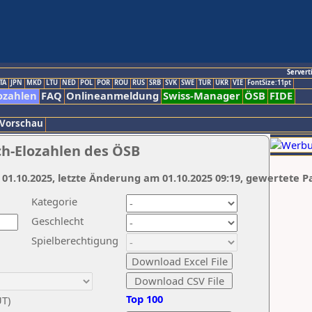
Servert
TA
JPN
MKD
LTU
NED
POL
POR
ROU
RUS
SRB
SVK
SWE
TUR
UKR
VIE
FontSize:11pt
ozahlen
FAQ
Onlineanmeldung
Swiss-Manager
ÖSB
FIDE
 Vorschau
ch-Elozahlen des ÖSB
 01.10.2025, letzte Änderung am 01.10.2025 09:19, gewertete P
Kategorie
Geschlecht
Spielberechtigung
Top 100
UT)