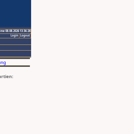
ime 08.08.2026 13:36:28
Login
Logout
artien: