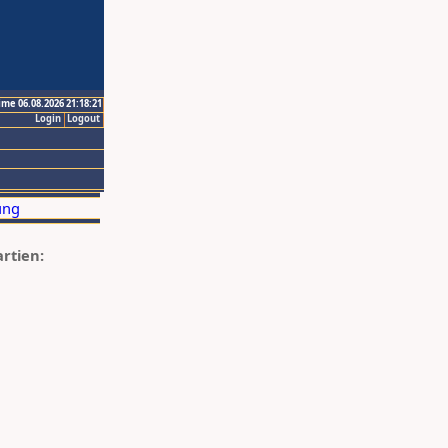
ime 06.08.2026 21:18:21
Login
Logout
artien: