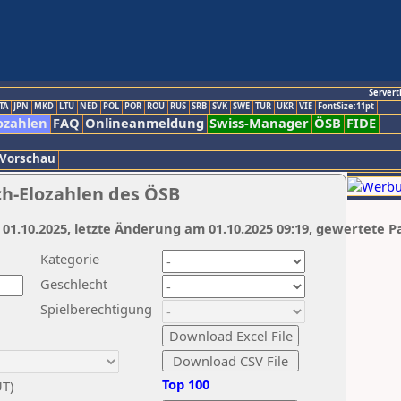
Servert
TA
JPN
MKD
LTU
NED
POL
POR
ROU
RUS
SRB
SVK
SWE
TUR
UKR
VIE
FontSize:11pt
ozahlen
FAQ
Onlineanmeldung
Swiss-Manager
ÖSB
FIDE
 Vorschau
ch-Elozahlen des ÖSB
 01.10.2025, letzte Änderung am 01.10.2025 09:19, gewertete P
Kategorie
Geschlecht
Spielberechtigung
Top 100
UT)