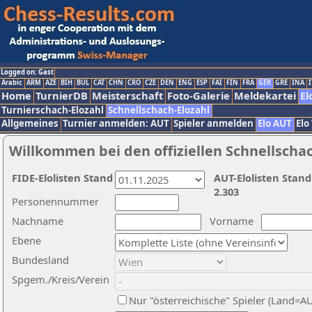
Logged on: Gast
Arabic
ARM
AZE
BIH
BUL
CAT
CHN
CRO
CZE
DEN
ENG
ESP
FAI
FIN
FRA
GER
GRE
INA
I
Home
TurnierDB
Meisterschaft
Foto-Galerie
Meldekartei
El
Turnierschach-Elozahl
Schnellschach-Elozahl
Allgemeines
Turnier anmelden: AUT
Spieler anmelden
Elo AUT
Elo
Willkommen bei den offiziellen Schnellscha
FIDE-Elolisten Stand
AUT-Elolisten Stand
2.303
Personennummer
Nachname
Vorname
Ebene
Bundesland
Spgem./Kreis/Verein
Nur "österreichische" Spieler (Land=A