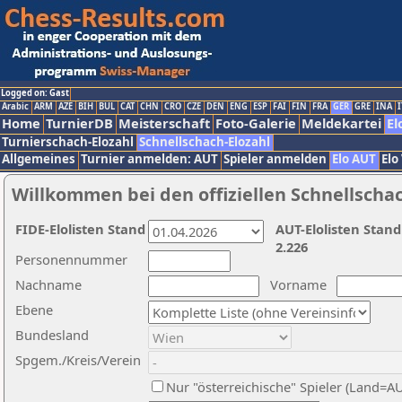
Logged on: Gast
Arabic
ARM
AZE
BIH
BUL
CAT
CHN
CRO
CZE
DEN
ENG
ESP
FAI
FIN
FRA
GER
GRE
INA
I
Home
TurnierDB
Meisterschaft
Foto-Galerie
Meldekartei
El
Turnierschach-Elozahl
Schnellschach-Elozahl
Allgemeines
Turnier anmelden: AUT
Spieler anmelden
Elo AUT
Elo
Willkommen bei den offiziellen Schnellscha
FIDE-Elolisten Stand
AUT-Elolisten Stand
2.226
Personennummer
Nachname
Vorname
Ebene
Bundesland
Spgem./Kreis/Verein
Nur "österreichische" Spieler (Land=A