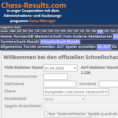
Logged on: Gast
Arabic
ARM
AZE
BIH
BUL
CAT
CHN
CRO
CZE
DEN
ENG
ESP
FAI
FIN
FRA
GER
GRE
INA
I
Home
TurnierDB
Meisterschaft
Foto-Galerie
Meldekartei
El
Turnierschach-Elozahl
Schnellschach-Elozahl
Allgemeines
Turnier anmelden: AUT
Spieler anmelden
Elo AUT
Elo
Willkommen bei den offiziellen Schnellscha
FIDE-Elolisten Stand
AUT-Elolisten Stand
2.226
Personennummer
Nachname
Vorname
Ebene
Bundesland
Spgem./Kreis/Verein
Nur "österreichische" Spieler (Land=A