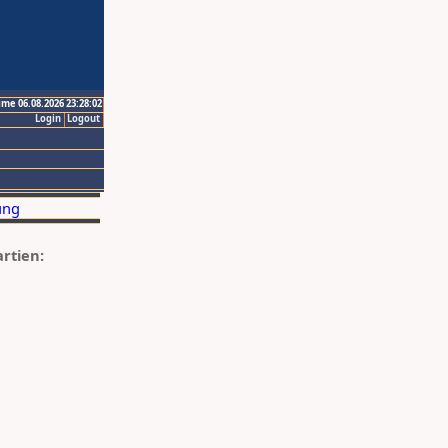
ime 06.08.2026 23:28:02
Login
Logout
artien: