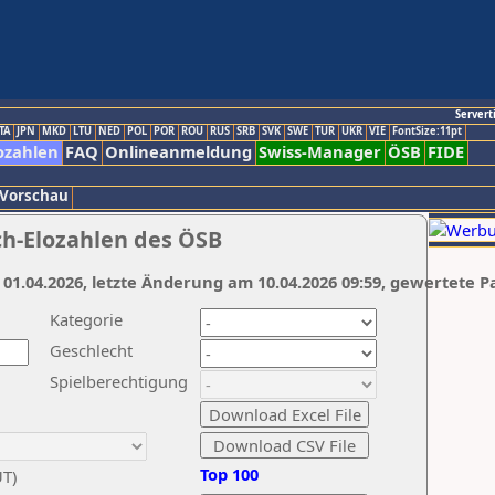
Servert
TA
JPN
MKD
LTU
NED
POL
POR
ROU
RUS
SRB
SVK
SWE
TUR
UKR
VIE
FontSize:11pt
ozahlen
FAQ
Onlineanmeldung
Swiss-Manager
ÖSB
FIDE
 Vorschau
ch-Elozahlen des ÖSB
 01.04.2026, letzte Änderung am 10.04.2026 09:59, gewertete P
Kategorie
Geschlecht
Spielberechtigung
Top 100
UT)