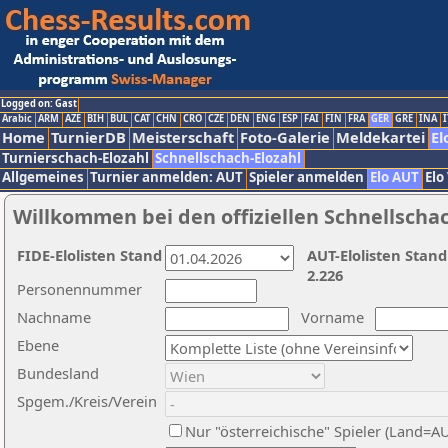
Logged on: Gast
Arabic
ARM
AZE
BIH
BUL
CAT
CHN
CRO
CZE
DEN
ENG
ESP
FAI
FIN
FRA
GER
GRE
INA
I
Home
TurnierDB
Meisterschaft
Foto-Galerie
Meldekartei
El
Turnierschach-Elozahl
Schnellschach-Elozahl
Allgemeines
Turnier anmelden: AUT
Spieler anmelden
Elo AUT
Elo
Willkommen bei den offiziellen Schnellscha
FIDE-Elolisten Stand
AUT-Elolisten Stand
2.226
Personennummer
Nachname
Vorname
Ebene
Bundesland
Spgem./Kreis/Verein
Nur "österreichische" Spieler (Land=A