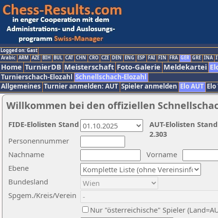
Logged on: Gast
Arabic
ARM
AZE
BIH
BUL
CAT
CHN
CRO
CZE
DEN
ENG
ESP
FAI
FIN
FRA
GER
GRE
INA
I
Home
TurnierDB
Meisterschaft
Foto-Galerie
Meldekartei
El
Turnierschach-Elozahl
Schnellschach-Elozahl
Allgemeines
Turnier anmelden: AUT
Spieler anmelden
Elo AUT
Elo
Willkommen bei den offiziellen Schnellscha
FIDE-Elolisten Stand
AUT-Elolisten Stand
2.303
Personennummer
Nachname
Vorname
Ebene
Bundesland
Spgem./Kreis/Verein
Nur "österreichische" Spieler (Land=A