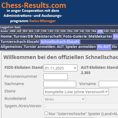
Logged on: Gast
Arabic
ARM
AZE
BIH
BUL
CAT
CHN
CRO
CZE
DEN
ENG
ESP
FAI
FIN
FRA
GER
GRE
INA
I
Home
TurnierDB
Meisterschaft
Foto-Galerie
Meldekartei
El
Turnierschach-Elozahl
Schnellschach-Elozahl
Allgemeines
Turnier anmelden: AUT
Spieler anmelden
Elo AUT
Elo
Willkommen bei den offiziellen Schnellscha
FIDE-Elolisten Stand
AUT-Elolisten Stand
2.303
Personennummer
Nachname
Vorname
Ebene
Bundesland
Spgem./Kreis/Verein
Nur "österreichische" Spieler (Land=A